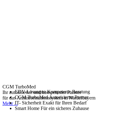
CGM TurboMed
EDV-Lösungen
Kompetente Beratung
Ihr autorisierter und kompetenter Partner
CGM TurboMed
Autorisierter Partner
für das Arztinformationssystem in Niederbayern
IT- Sicherheit
Exakt für Ihren Bedarf
Mehr ...
Smart Home
Für ein sicheres Zuhause