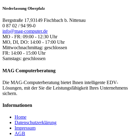
Niederlassung Oberpfalz
Bergstraße 17,93149 Fischbach b. Nittenau
0 87 02 / 94 99-0
info@mag-computer.de
MO - FR: 09:00 - 12:30 Uhr
MO, DI, DO: 14:00 - 17:00 Uhr
Mittwochnachmittag: geschlossen
FR: 14:00 - 15:00 Uhr
Samstags: geschlossen
MAG Computerberatung
Die MAG-Computerberatung bietet Ihnen intelligente EDV-
Lösungen, mit der Sie die Leistungsfähigkeit Ihres Unternehmens
sichern.
Informationen
Home
Datenschutzerklärung
Impressum
AGB