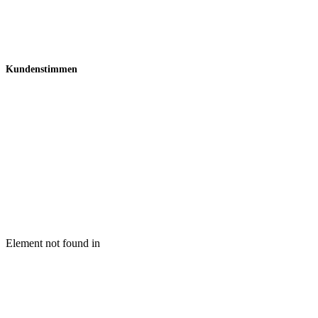
Kundenstimmen
Was unsere Kunden über uns sagen
Element not found in