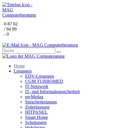
0 87 02
/ 94 99
- 0
Home
Lösungen
EDV-Lösungen
CGM TURBOMED
IT-Netzwerk
IT- und Informationssicherheit
myMedax
Spracherkennung
Zeiterfassung
HITPANEL
Smart Home
Schulungen
Webdesign