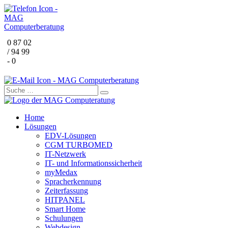
0 87 02
/ 94 99
- 0
Home
Lösungen
EDV-Lösungen
CGM TURBOMED
IT-Netzwerk
IT- und Informationssicherheit
myMedax
Spracherkennung
Zeiterfassung
HITPANEL
Smart Home
Schulungen
Webdesign