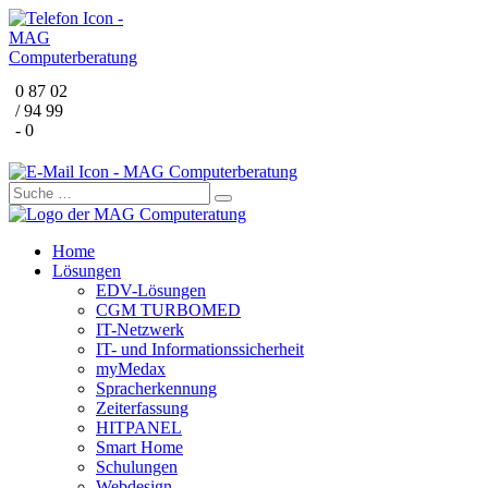
0 87 02
/ 94 99
- 0
Home
Lösungen
EDV-Lösungen
CGM TURBOMED
IT-Netzwerk
IT- und Informationssicherheit
myMedax
Spracherkennung
Zeiterfassung
HITPANEL
Smart Home
Schulungen
Webdesign