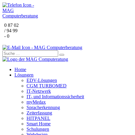
0 87 02
/ 94 99
- 0
Home
Lösungen
EDV-Lösungen
CGM TURBOMED
IT-Netzwerk
IT- und Informationssicherheit
myMedax
Spracherkennung
Zeiterfassung
HITPANEL
Smart Home
Schulungen
Webdesign